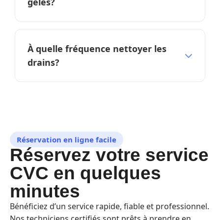
gelés?
gratuite.
Isolez les tuyaux exposés, scellez les fuites
d'air, débranchez les boyaux et laissez les
À quelle fréquence nettoyer les
robinets dégoutter par grand froid.
drains?
Drains de cuisine tous les 1-2 ans, drains de
salle de bain tous les 2-3 ans, canalisation
principale tous les 3-5 ans.
Réservation en ligne facile
Réservez votre service
CVC en quelques
minutes
Bénéficiez d’un service rapide, fiable et professionnel.
Nos techniciens certifiés sont prêts à prendre en