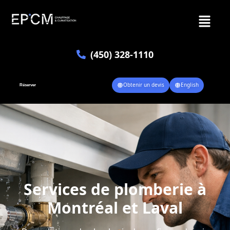
(450) 328-1110
Obtenir un devis
English
Réserver
Services de plomberie à
Montréal et Laval