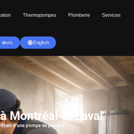
sation
Thermopompes
Plomberie
Services
 devis
English
à Montréal et Laval
tretien d’une pompe de puisard.