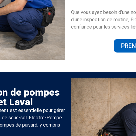
Que vous ayez besoin d’une nou
d’une inspection de routine, 
confiance pour les services li
PREN
tion de pompes
et Laval
ent est essentielle pour gérer
ns de sous-sol. Electro-Pompe
 pompes de puisard, y compris