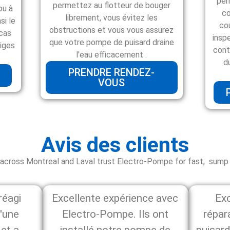
per
permettez au flotteur de bouger
ou à
co
librement, vous évitez les
si le
co
obstructions et vous vous assurez
 cas
insp
que votre pompe de puisard draine
eiges
cont
l'eau efficacement .
d
PRENDRE RENDEZ-
VOUS
Avis des clients
cross Montreal and Laval trust Electro-Pompe for fast, sump 
réagi
Excellente expérience avec
Exc
'une
Electro-Pompe. Ils ont
répar