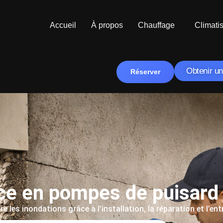
Accueil
À propos
Chauffage
Climati
Obtenir un
Réserver
ce en pompes de puisard 
 les inondations grâce à l’installation, la réparation et l’en