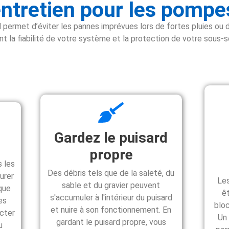
entretien pour les pompe
 permet d’éviter les pannes imprévues lors de fortes pluies ou d
t la fiabilité de votre système et la protection de votre sous-so
Gardez le puisard
propre
 les
Des débris tels que de la saleté, du
urer
Les
sable et du gravier peuvent
sque
ê
s'accumuler à l'intérieur du puisard
es
bloc
et nuire à son fonctionnement. En
cter
Un
gardant le puisard propre, vous
u