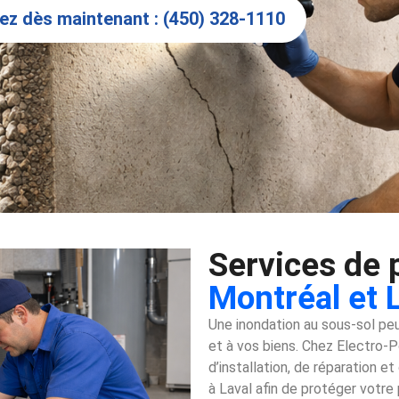
ez dès maintenant : (450) 328-1110
Services de 
Montréal et 
Une inondation au sous-sol p
et à vos biens. Chez Electro-
d’installation, de réparation 
à Laval afin de protéger votre p