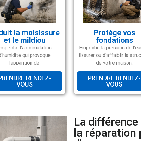
duit la moisissure
Protège vos
et le mildiou
fondations
Empêche l’accumulation
Empêche la pression de l’ea
d’humidité qui provoque
fissurer ou d’affaiblir la stru
l’apparition de
de votre maison.
PRENDRE RENDEZ-
PRENDRE RENDEZ-
VOUS
VOUS
La différence 
la réparation