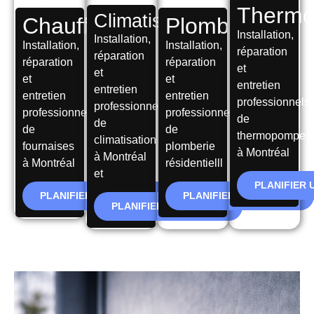
Therm
Climatisation
Chauffage
Plomberie
Installation,
Installation,
Installation,
Installation,
réparation
réparation
réparation
réparation
et
et
et
et
entretien
entretien
entretien
entretien
professionnels
professionnels
professionnels
professionnels
de
de
de
de
thermopompes
climatisation
fournaises
plomberie
à Montréal
à Montréal
à Montréal
résidentielll
et
PLANIFIER 
PLANIFIER UN SERVICE
PLANIFIER UN SERVICE
PLANIFIER UN SERVICE