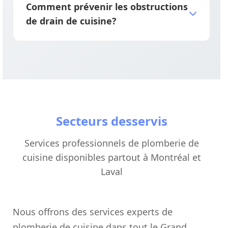
Comment prévenir les obstructions
inadéquats peuvent causer des fuites, des
de drain de cuisine?
dégâts d'eau et des problèmes de
refoulement.
Ne versez jamais de graisse dans les drains,
utilisez des grilles d'évier pour attraper les
aliments et faites couler de l'eau chaude
pendant 30 secondes après chaque
utilisation pour prévenir l'accumulation.
Secteurs desservis
Services professionnels de plomberie de
cuisine disponibles partout à Montréal et
Laval
Nous offrons des services experts de
plomberie de cuisine dans tout le Grand