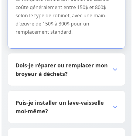
coûte généralement entre 150$ et 800$
selon le type de robinet, avec une main-
d'œuvre de 150$ à 300$ pour un
remplacement standard.
Dois-je réparer ou remplacer mon
broyeur à déchets?
Réparez s'il a moins de 5 ans avec des
problèmes mineurs; remplacez s'il a 8 ans
Puis-je installer un lave-vaisselle
ou plus, s'il fuit, ou si le coût de réparation
moi-même?
dépasse 50% du coût de remplacement.
L'installation professionnelle est fortement
recommandée car des branchements