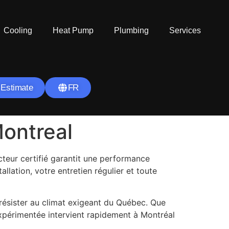
Cooling
Heat Pump
Plumbing
Services
 Estimate
FR
Montreal
cteur certifié garantit une performance
tallation, votre entretien régulier et toute
résister au climat exigeant du Québec. Que
 expérimentée intervient rapidement à Montréal