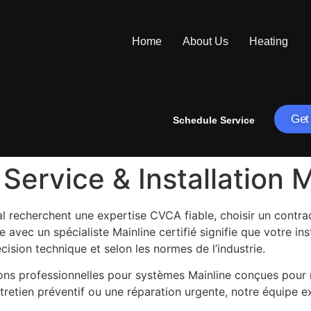
Home
About Us
Heating
Get
Schedule Service
 Service & Installation 
al recherchent une expertise CVCA fiable, choisir un contra
re avec un spécialiste Mainline certifié signifie que votre ins
ision technique et selon les normes de l’industrie.
ons professionnelles pour systèmes Mainline conçues pour 
 entretien préventif ou une réparation urgente, notre équipe