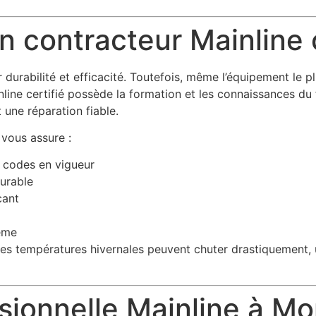
n contracteur Mainline c
durabilité et efficacité. Toutefois, même l’équipement le p
inline certifié possède la formation et les connaissances du
t une réparation fiable.
 vous assure :
x codes en vigueur
durable
cant
tème
s températures hivernales peuvent chuter drastiquement, un 
ssionnelle Mainline à Mo